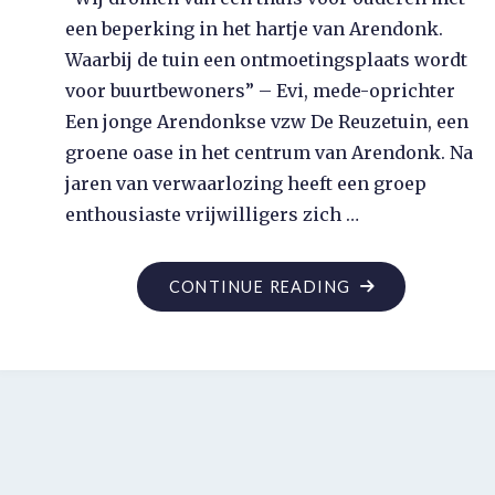
een beperking in het hartje van Arendonk.
Waarbij de tuin een ontmoetingsplaats wordt
voor buurtbewoners” – Evi, mede-oprichter
Een jonge Arendonkse vzw De Reuzetuin, een
groene oase in het centrum van Arendonk. Na
jaren van verwaarlozing heeft een groep
enthousiaste vrijwilligers zich …
"GOED
CONTINUE READING
DOEL
IN
DE
KIJKER:
VZW
DE