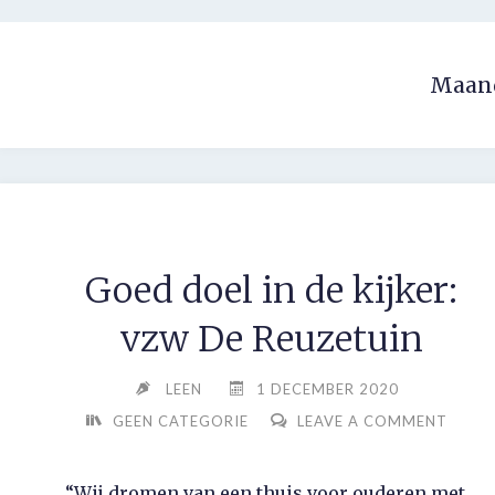
Skip
to
content
Maan
Goed doel in de kijker:
vzw De Reuzetuin
LEEN
1 DECEMBER 2020
GEEN CATEGORIE
LEAVE A COMMENT
“Wij dromen van een thuis voor ouderen met